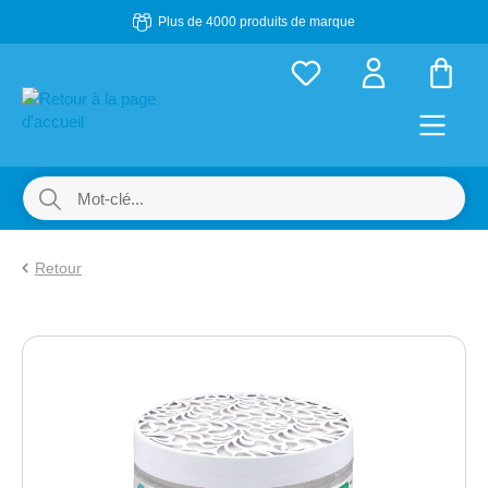
Plus de 4000 produits de marque
Passer au contenu principal
Le p
Retour
Ignorer la galerie d'images