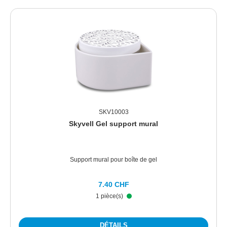
Ignorer la galerie de produits
SKV10003
Skyvell Gel support mural
Support mural pour boîte de gel
Prix régulier :
7.40 CHF
1 pièce(s)
DÉTAILS