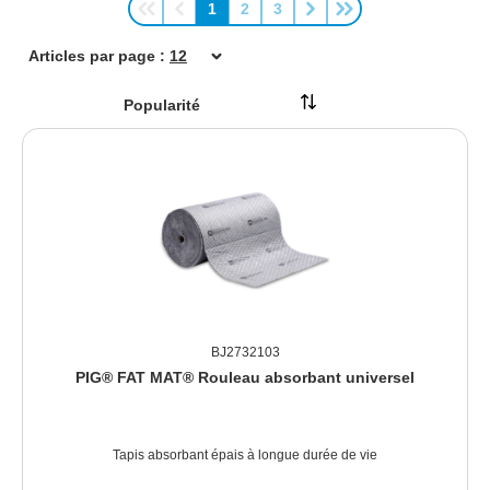
1
2
3
Page
Page
Page
Articles par page :
BJ2732103
PIG® FAT MAT® Rouleau absorbant universel
Tapis absorbant épais à longue durée de vie