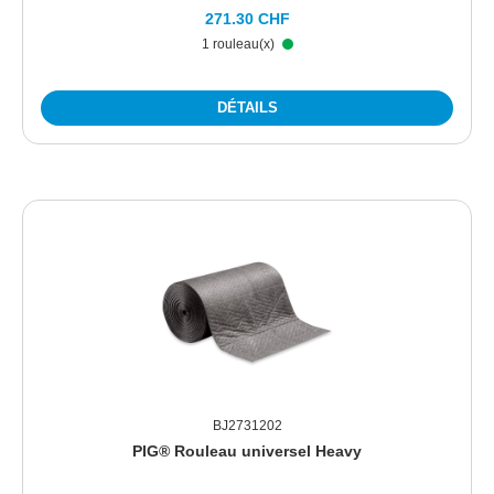
271.30 CHF
1 rouleau(x)
DÉTAILS
BJ2731202
PIG® Rouleau universel Heavy