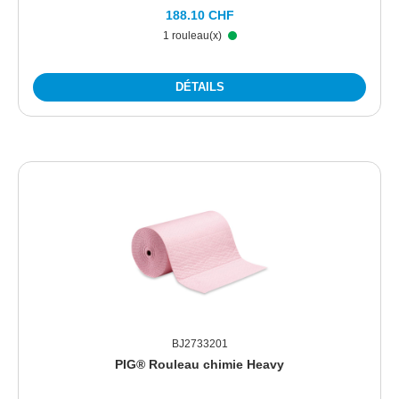
188.10 CHF
1 rouleau(x)
DÉTAILS
BJ2733201
PIG® Rouleau chimie Heavy