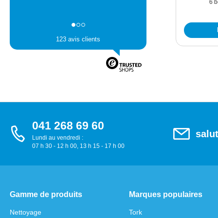
6 b
123 avis clients
041 268 69 60
salu
Lundi au vendredi :
07 h 30 - 12 h 00, 13 h 15 - 17 h 00
Gamme de produits
Marques populaires
Nettoyage
Tork