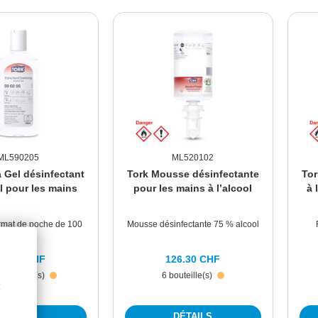
ML590205
ML520102
a Gel désinfectant
Tork Mousse désinfectante
Tor
ol pour les mains
pour les mains à l’alcool
à 
ormat de poche de 100
Mousse désinfectante 75 % alcool
ml
29.90 CHF
126.30 CHF
stributeur(s)
6 bouteille(s)
DÉTAILS
DÉTAILS