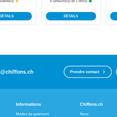
outeille(s)
6 cartouche(s) de 1 litre(s)
DÉTAILS
DÉTAILS
t@chiffons.ch
Prendre contact
Informations
Chiffons.ch
Modes de paiement
Nous