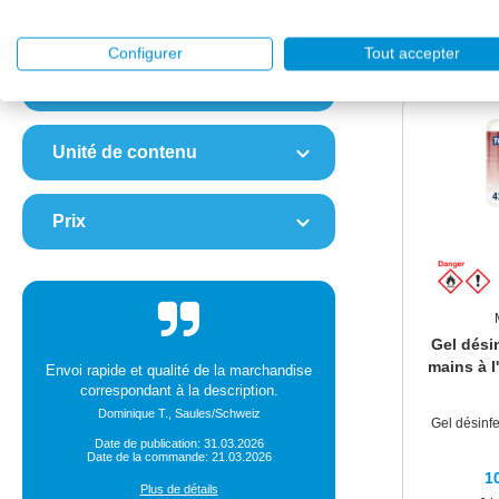
Matériau
Configurer
Tout accepter
Poids
Unité de contenu
Prix
Gel dési
mains à l
Envoi rapide et qualité de la marchandise
correspondant à la description.
Dominique T., Saules/Schweiz
Gel désinf
Date de publication: 31.03.2026
Date de la commande: 21.03.2026
1
Plus de détails