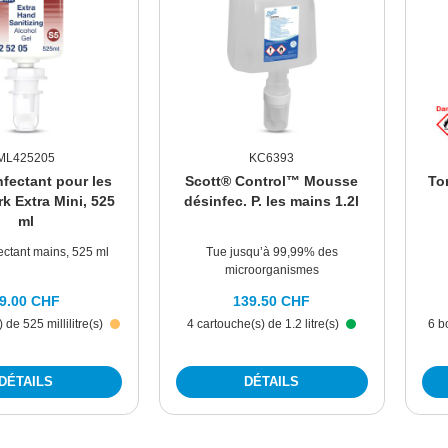
ML425205
KC6393
nfectant pour les
Scott® Control™ Mousse
To
k Extra Mini, 525
désinfec. P. les mains 1.2l
ml
ectant mains, 525 ml
Tue jusqu’à 99,99% des
microorganismes
9.00 CHF
139.50 CHF
) de 525 millilitre(s)
4 cartouche(s) de 1.2 litre(s)
6 b
DÉTAILS
DÉTAILS