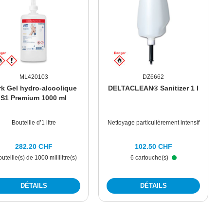
ML420103
DZ6662
rk Gel hydro-alcoolique
DELTACLEAN® Sanitizer 1 l
S1 Premium 1000 ml
Bouteille d’1 litre
Nettoyage particulièrement intensif
282.20 CHF
102.50 CHF
outeille(s) de 1000 millilitre(s)
6 cartouche(s)
DÉTAILS
DÉTAILS