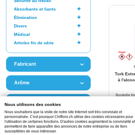
Sécurité au travail
Absorbants et liants
Élimination
Divers
Médical
Articles fin de série
Fabricant
Tork Extr
à l'alco
Arôme
Bouteille f
Couleur
Nous utilisons des cookies
2
Nous souhaitons que la visite de notre site Internet soit très conviviale et
personnalisée. C'est pourquoi Chiffons.ch utilise des cookies nécessaires pour
24 di
Dermatologisch getestet
l'utilisation de certaines fonctions. D'autres cookies augmentent la convivialité et
permettent de faire apparaître des annonces de notre entreprise ou de tiers
susceptibles de vous intéresser.