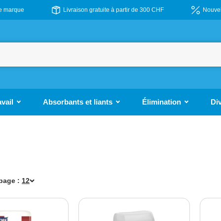
de marque
Livraison gratuite à partir de 300 CHF
Nouvel
avail
Absorbants et liants
Élimination
Di
 page :