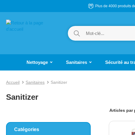
Plus de 4000 produits 
ser au contenu principal
Passer à la recherche
Passer à la navigation principale
Nettoyage
Sanitaires
Sécurité au tr
Accueil
Sanitaires
Sanitizer
Sanitizer
Articles par
Catégories