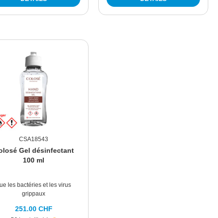
CSA18543
olosé Gel désinfectant
100 ml
ue les bactéries et les virus
grippaux
251.00 CHF