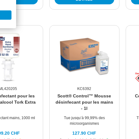
ML420205
KC6392
nfectant pour les
Scott® Control™ Mousse
C
'alcool Tork Extra
désinfecant pour les mains
- 1l
ectant mains, 1000 ml
Tue jusqu’à 99,99% des
T
microorganismes
09.20 CHF
127.90 CHF