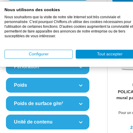
Nous utilisons des cookies
Diamètre
Nous souhaitons que la visite de notre site Internet soit très conviviale et
personnalisée. C'est pourquoi Chiffons.ch utilise des cookies nécessaires pour
l'utilisation de certaines fonctions. D'autres cookies augmentent la convivialité et
Matériau
permettent de faire apparaître des annonces de notre entreprise ou de tiers
susceptibles de vous intéresser.
Nombre de couches
Configurer
Tout accepter
Perforation
Poids
POLICA
mural p
Poids de surface g/m²
Pour un 
Unité de contenu
2