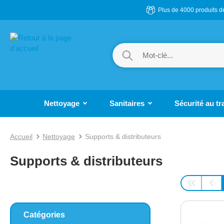
Plus de 4000 produits 
ser au contenu principal
Passer à la recherche
Passer à la navigation principale
Nettoyage
Sanitaires
Sécurité au tr
Accueil
Nettoyage
Supports & distributeurs
Supports & distributeurs
Catégories