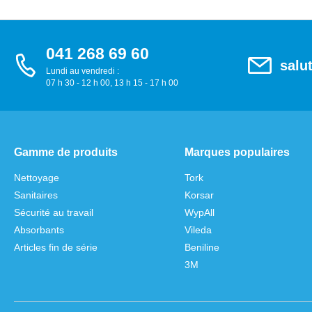
041 268 69 60
salu
Lundi au vendredi :
07 h 30 - 12 h 00, 13 h 15 - 17 h 00
Gamme de produits
Marques populaires
Nettoyage
Tork
Sanitaires
Korsar
Sécurité au travail
WypAll
Absorbants
Vileda
Articles fin de série
Beniline
3M