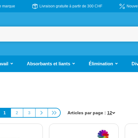
de marque
Livraison gratuite à partir de 300 CHF
Nouvel
avail
Absorbants et liants
Élimination
Di
1
2
3
Articles par page :
Page
Page
Page