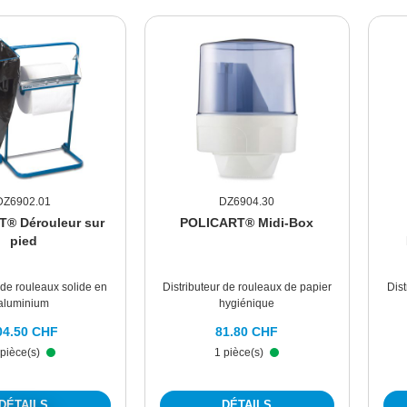
DZ6902.01
DZ6904.30
® Dérouleur sur
POLICART® Midi-Box
pied
 de rouleaux solide en
Distributeur de rouleaux de papier
Dis
aluminium
hygiénique
04.50 CHF
81.80 CHF
 pièce(s)
1 pièce(s)
DÉTAILS
DÉTAILS