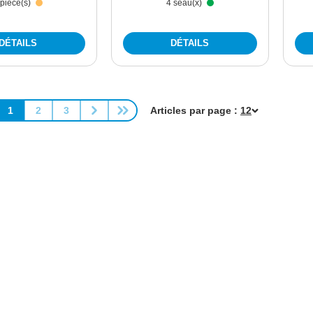
 pièce(s)
4 seau(x)
DÉTAILS
DÉTAILS
1
2
3
Articles par page :
Page
Page
Page