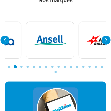
Nos marques
Ansell
ARTILUX
GmbH
Swiss
Safety
(ASS) AG