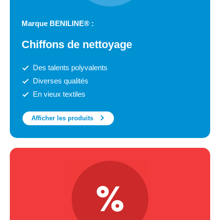
Marque BENILINE® :
Chiffons de nettoyage
Des talents polyvalents
Diverses qualités
En vieux textiles
Afficher les produits