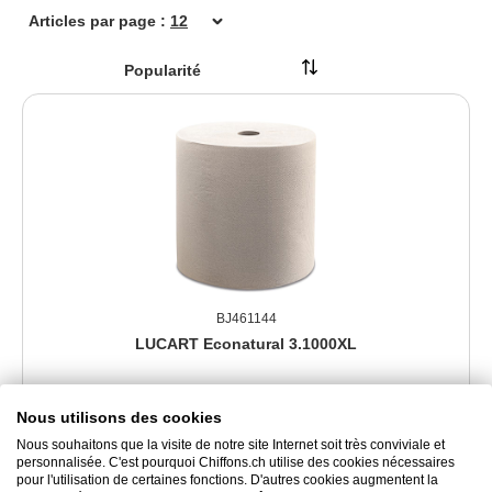
Articles par page :
BJ461144
LUCART Econatural 3.1000XL
Nous utilisons des cookies
Rouleau de papier recyclé, 1000 coupons
Nous souhaitons que la visite de notre site Internet soit très conviviale et
personnalisée. C'est pourquoi Chiffons.ch utilise des cookies nécessaires
44.30 CHF
pour l'utilisation de certaines fonctions. D'autres cookies augmentent la