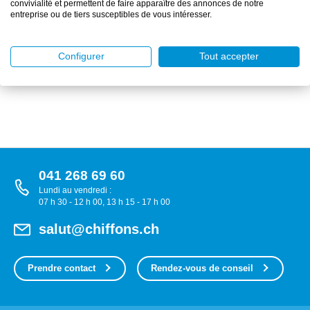
convivialité et permettent de faire apparaître des annonces de notre
1 rouleau(x)
entreprise ou de tiers susceptibles de vous intéresser.
DÉTAILS
Configurer
Tout accepter
041 268 69 60
Lundi au vendredi :
07 h 30 - 12 h 00, 13 h 15 - 17 h 00
salut@chiffons.ch
Prendre contact
Rendez-vous de conseil