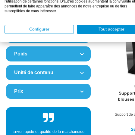
l'utilisation de certaines fonctions. D'autres cookies augmentent la convivialité et
permettent de faire apparaître des annonces de notre entreprise ou de tiers
susceptibles de vous intéresser.
ISO/GMP Classe
Configurer
Tout accepter
Matériau
Poids
Unité de contenu
Prix
Support
blouses 
Support de 
2
Envoi rapide et qualité de la marchandise