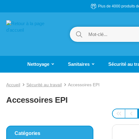
Plus de 4000 produits 
ser au contenu principal
Passer à la recherche
Passer à la navigation principale
Nettoyage
Sanitaires
Sécurité au tr
Accueil
Sécurité au travail
Accessoires EPI
Accessoires EPI
Catégories