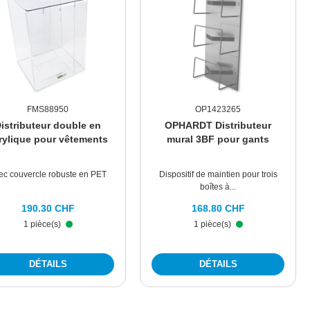
FMS88950
OP1423265
istributeur double en
OPHARDT Distributeur
rylique pour vêtements
mural 3BF pour gants
ec couvercle robuste en PET
Dispositif de maintien pour trois
boîtes à...
190.30 CHF
168.80 CHF
1 pièce(s)
1 pièce(s)
DÉTAILS
DÉTAILS