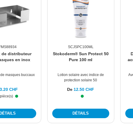
FMS88934
SCJSPC100ML
 de distributeur
Stokoderm® Sun Protect 50
D
asques en inox
Pure 100 ml
ac
r de masques buccaux
Lotion solaire avec indice de
Av
protection solaire 50
Prix régulier :
3.20 CHF
De
12.50 CHF
 pièce(s)
DÉTAILS
DÉTAILS