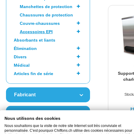
Manchettes de protection
Chaussures de protection
Couvre-chaussures
Accessoires EPI
Absorbants et liants
Élimination
Divers
Médical
Support
Articles fin de série
charl
Fabricant
Stock
2
Arôme
1
Nous utilisons des cookies
Nous souhaitons que la visite de notre site Internet soit très conviviale et
personnalisée. C'est pourquoi Chiffons.ch utilise des cookies nécessaires pour
Couleur