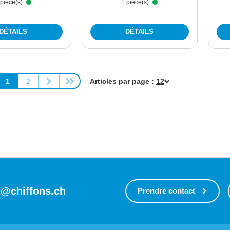
 pièce(s)
1 pièce(s)
DÉTAILS
DÉTAILS
1
2
Articles par page :
Page
Page
t@chiffons.ch
Prendre contact