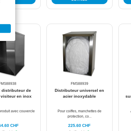
FMS88938
FMS88939
 distributeur de
Distributeur universel en
visiteur en inox
acier inoxydable
su
produit avec couvercle
Pour coiffes, manchettes de
protection, co...
64.60 CHF
225.60 CHF