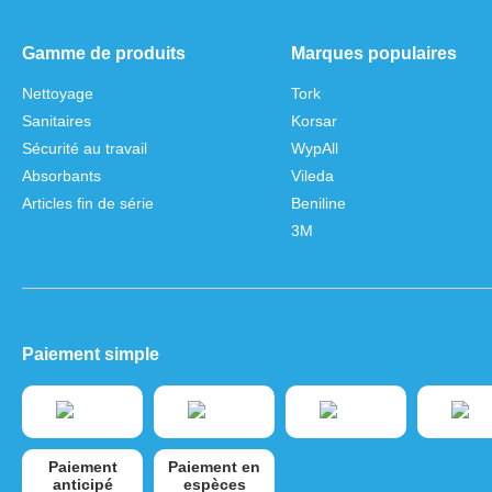
Gamme de produits
Marques populaires
Nettoyage
Tork
Sanitaires
Korsar
Sécurité au travail
WypAll
Absorbants
Vileda
Articles fin de série
Beniline
3M
Paiement simple
Paiement
Paiement en
anticipé
espèces