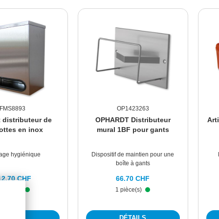
FMS8893
OP1423263
 distributeur de
OPHARDT Distributeur
Art
ottes en inox
mural 1BF pour gants
age hygiénique
Dispositif de maintien pour une
boîte à gants
12.70 CHF
66.70 CHF
 pièce(s)
1 pièce(s)
DÉTAILS
DÉTAILS