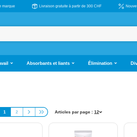
de marque
Livraison gratuite à partir de 300 CHF
Nouvel
avail
Absorbants et liants
Élimination
Di
1
2
Articles par page :
Page
Page