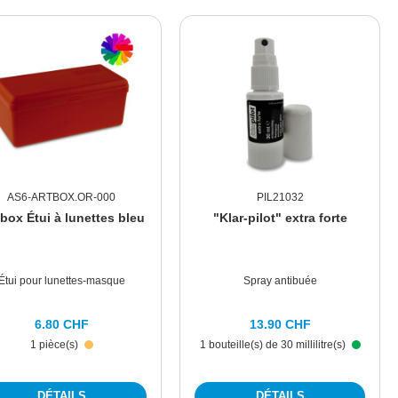
AS6-ARTBOX.OR-000
PIL21032
ibox Étui à lunettes bleu
"Klar-pilot" extra forte
Étui pour lunettes-masque
Spray antibuée
6.80 CHF
13.90 CHF
1 pièce(s)
1 bouteille(s) de 30 millilitre(s)
DÉTAILS
DÉTAILS