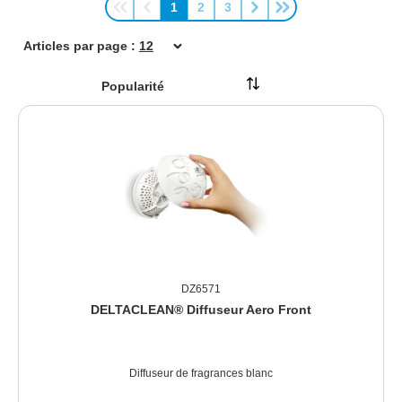
1
2
3
Page
Page
Page
Articles par page :
DZ6571
DELTACLEAN® Diffuseur Aero Front
Diffuseur de fragrances blanc