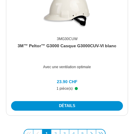
3MG30CUW
3M™ Peltor™ G3000 Casque G3000CUV-VI blanc
Avec une ventilation optimale
23.90 CHF
1 pièce(s)
DÉTAILS
1
2
3
4
5