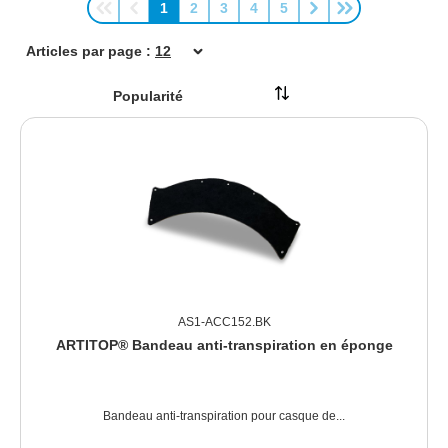
1
2
3
4
5
Page
Page
Page
Page
Page
Articles par page :
AS1-ACC152.BK
ARTITOP® Bandeau anti-transpiration en éponge
Bandeau anti-transpiration pour casque de...