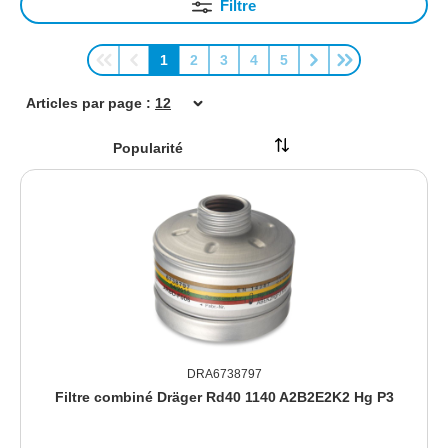
Filtre
1
2
3
4
5
Page
Page
Page
Page
Page
Articles par page :
DRA6738797
Filtre combiné Dräger Rd40 1140 A2B2E2K2 Hg P3