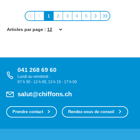
1
2
3
4
5
Page
Page
Page
Page
Page
Articles par page :
041 268 69 60
Lundi au vendredi :
07 h 30 - 12 h 00, 13 h 15 - 17 h 00
salut@chiffons.ch
Prendre contact
Rendez-vous de conseil