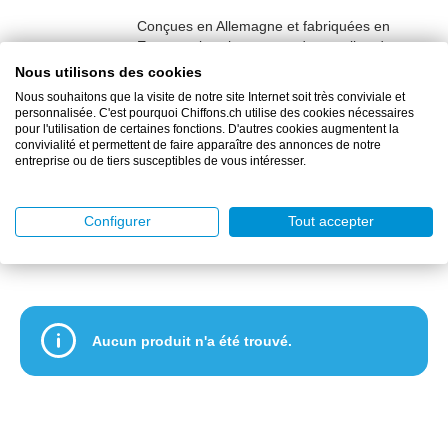
Kimberly-Clark Switzerland GmbH
Conçues en Allemagne et fabriquées en
Kleen Purgatis International AG
Europe – les chaussures de travail et de
Lucart sas
sécurité durables de la marque de
Nous utilisons des cookies
MEGA Clean Professional GmbH
chaussure de sécurité SANTOS
. Sa
Nous souhaitons que la visite de notre site Internet soit très conviviale et
collection moderne de chaussures vous offre
Metsä Group
personnalisée. C'est pourquoi Chiffons.ch utilise des cookies nécessaires
une présence confortable avec un design
pour l'utilisation de certaines fonctions. D'autres cookies augmentent la
MEWA Textil-Service AG & Co. Deutschland OHG
convivialité et permettent de faire apparaître des annonces de notre
attrayant qui attire l’attention. Que ce soit sur
entreprise ou de tiers susceptibles de vous intéresser.
le chantier ou dans l’industrie, vos pieds et
New Pig BV
articulations sont protégés parfaitement à
PUMA SAFETY by ISM Heinrich Krämer GmbH
chaque pas. Les chaussures de qualité vous
Configurer
Tout accepter
SANTOS by Sander Handels-GmbH
offrent une sécurité au travail peu coûteuse,
fiable.
SHIELD Scientific B.V.
Solida AG
Vileda GmbH
WEPA Professional GmbH
Aucun produit n'a été trouvé.