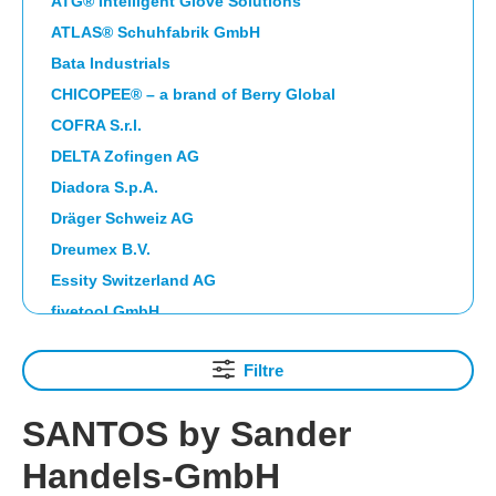
ATG® Intelligent Glove Solutions
ATLAS® Schuhfabrik GmbH
Bata Industrials
CHICOPEE® – a brand of Berry Global
COFRA S.r.l.
DELTA Zofingen AG
Diadora S.p.A.
Dräger Schweiz AG
Dreumex B.V.
Essity Switzerland AG
fivetool GmbH
Franz Mensch GmbH, EUR
Filtre
FTG SAFETY SHOES S.p.A.
Guardio Safety AB
SANTOS by Sander
HAIX Vertriebs AG
Handels-GmbH
HIGHCLEAN GROUP eG