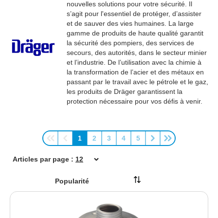
Kimberly-Clark Switzerland GmbH
nouvelles solutions pour votre sécurité. Il
s’agit pour l'essentiel de protéger, d’assister
Kleen Purgatis International AG
et de sauver des vies humaines. La large
Lucart sas
gamme de produits de haute qualité garantit
MEGA Clean Professional GmbH
la sécurité des pompiers, des services de
secours, des autorités, dans le secteur minier
Metsä Group
et l’industrie. De l’utilisation avec la chimie à
MEWA Textil-Service AG & Co. Deutschland OHG
la transformation de l’acier et des métaux en
passant par le travail avec le pétrole et le gaz,
New Pig BV
les produits de Dräger garantissent la
PUMA SAFETY by ISM Heinrich Krämer GmbH
protection nécessaire pour vos défis à venir.
SANTOS by Sander Handels-GmbH
SHIELD Scientific B.V.
Solida AG
1
2
3
4
5
Page
Page
Page
Page
Page
Vileda GmbH
Articles par page :
WEPA Professional GmbH