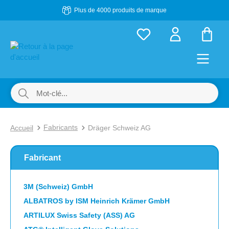
Plus de 4000 produits de marque
Passer au contenu principal
Le p
Fabricants
Accueil
Dräger Schweiz AG
Fabricant
3M (Schweiz) GmbH
ALBATROS by ISM Heinrich Krämer GmbH
ARTILUX Swiss Safety (ASS) AG