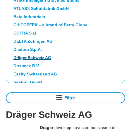
ATG® Intelligent Glove Solutions
ATLAS® Schuhfabrik GmbH
Bata Industrials
CHICOPEE® – a brand of Berry Global
COFRA S.r.l.
DELTA Zofingen AG
Diadora S.p.A.
Dräger Schweiz AG
Dreumex B.V.
Essity Switzerland AG
fivetool GmbH
Franz Mensch GmbH, EUR
Filtre
FTG SAFETY SHOES S.p.A.
Guardio Safety AB
Dräger Schweiz AG
HAIX Vertriebs AG
HIGHCLEAN GROUP eG
Dräger
développe avec enthousiasme de