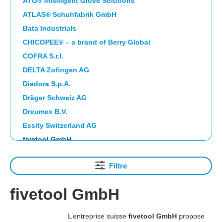
ATG® Intelligent Glove Solutions
ATLAS® Schuhfabrik GmbH
Bata Industrials
CHICOPEE® – a brand of Berry Global
COFRA S.r.l.
DELTA Zofingen AG
Diadora S.p.A.
Dräger Schweiz AG
Dreumex B.V.
Essity Switzerland AG
fivetool GmbH
Franz Mensch GmbH, EUR
Filtre
FTG SAFETY SHOES S.p.A.
Guardio Safety AB
fivetool GmbH
HAIX Vertriebs AG
HIGHCLEAN GROUP eG
L’entreprise suisse
fivetool GmbH
propose