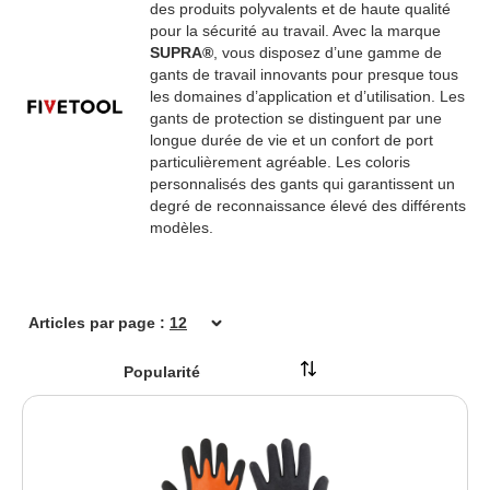
Kimberly-Clark Switzerland GmbH
des produits polyvalents et de haute qualité
pour la sécurité au travail. Avec la marque
Kleen Purgatis International AG
SUPRA®
, vous disposez d’une gamme de
Lucart sas
gants de travail innovants pour presque tous
MEGA Clean Professional GmbH
les domaines d’application et d’utilisation. Les
gants de protection se distinguent par une
Metsä Group
longue durée de vie et un confort de port
MEWA Textil-Service AG & Co. Deutschland OHG
particulièrement agréable. Les coloris
personnalisés des gants qui garantissent un
New Pig BV
degré de reconnaissance élevé des différents
PUMA SAFETY by ISM Heinrich Krämer GmbH
modèles.
SANTOS by Sander Handels-GmbH
SHIELD Scientific B.V.
Solida AG
Articles par page :
Vileda GmbH
WEPA Professional GmbH