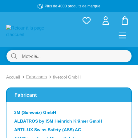
Plus de 4000 produits de marque
Passer au contenu principal
Le p
Fabricants
Accueil
fivetool GmbH
Fabricant
3M (Schweiz) GmbH
ALBATROS by ISM Heinrich Krämer GmbH
ARTILUX Swiss Safety (ASS) AG