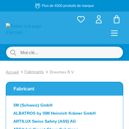
Plus de 4000 produits de marque
Passer au contenu principal
Le p
Fabricants
Accueil
Dreumex B.V.
Fabricant
3M (Schweiz) GmbH
ALBATROS by ISM Heinrich Krämer GmbH
ARTILUX Swiss Safety (ASS) AG