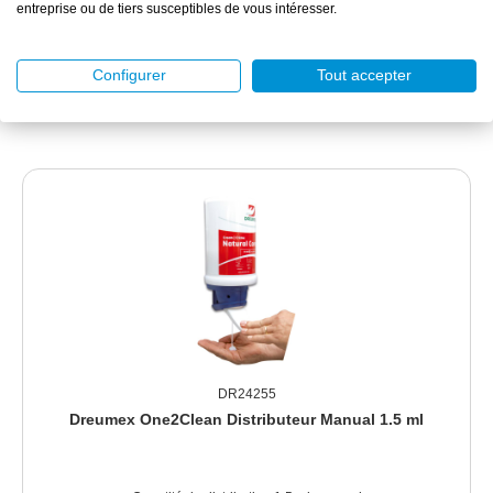
entreprise ou de tiers susceptibles de vous intéresser.
6 cartouche(s) de 1.5 litre(s)
Configurer
Tout accepter
DÉTAILS
DR24255
Dreumex One2Clean Distributeur Manual 1.5 ml