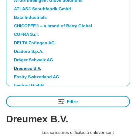
ATG® Intelligent Glove Solutions
ATLAS® Schuhfabrik GmbH
Bata Industrials
CHICOPEE® – a brand of Berry Global
COFRA S.r.l.
DELTA Zofingen AG
Diadora S.p.A.
Dräger Schweiz AG
Dreumex B.V.
Essity Switzerland AG
fivetool GmbH
Franz Mensch GmbH, EUR
Filtre
FTG SAFETY SHOES S.p.A.
Guardio Safety AB
Dreumex B.V.
HAIX Vertriebs AG
HIGHCLEAN GROUP eG
Les salissures difficiles à enlever sont