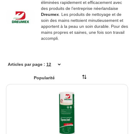
Kimberly-Clark Switzerland GmbH
éliminées rapidement et efficacement avec
des produits de l’entreprise néerlandaise
Kleen Purgatis International AG
Dreumex
. Les produits de nettoyage et de
Lucart sas
soin des mains nettoient minutieusement et
MEGA Clean Professional GmbH
apportent à la peau un soin durable. Pour des
mains propres et saines, une fois son travail
Metsä Group
accompli.
MEWA Textil-Service AG & Co. Deutschland OHG
New Pig BV
PUMA SAFETY by ISM Heinrich Krämer GmbH
Articles par page :
SANTOS by Sander Handels-GmbH
SHIELD Scientific B.V.
Solida AG
Vileda GmbH
WEPA Professional GmbH