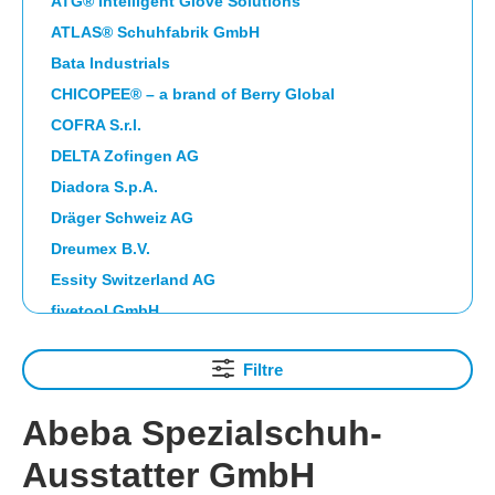
ATG® Intelligent Glove Solutions
ATLAS® Schuhfabrik GmbH
Bata Industrials
CHICOPEE® – a brand of Berry Global
COFRA S.r.l.
DELTA Zofingen AG
Diadora S.p.A.
Dräger Schweiz AG
Dreumex B.V.
Essity Switzerland AG
fivetool GmbH
Franz Mensch GmbH, EUR
Filtre
FTG SAFETY SHOES S.p.A.
Guardio Safety AB
Abeba Spezialschuh-
HAIX Vertriebs AG
Ausstatter GmbH
HIGHCLEAN GROUP eG