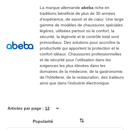
Kimberly-Clark Switzerland GmbH
La marque allemande
abeba
riche en
Kleen Purgatis International AG
traditions bénéficie de plus de 30 années
Lucart sas
d’expérience, de savoir et de cœur. Une large
MEGA Clean Professional GmbH
gamme de modèles de chaussures spéciales
légères, utilisées partout où le confort, la
Metsä Group
sécurité, la légèreté et le contrôle total sont
MEWA Textil-Service AG & Co. Deutschland OHG
primordiaux. Des solutions pour accroître la
productivité qui apportent la protection et le
New Pig BV
confort idéaux. Chaussures professionnelles
PUMA SAFETY by ISM Heinrich Krämer GmbH
et de sécurité pour l’utilisation dans les
SANTOS by Sander Handels-GmbH
exigences les plus élevées dans les
domaines de la médecine, de la gastronomie,
SHIELD Scientific B.V.
de l’hôtellerie, de la restauration, des traiteurs
Solida AG
ainsi que dans l’industrie électronique.
Vileda GmbH
WEPA Professional GmbH
Articles par page :