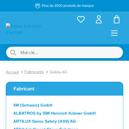
Plus de 4000 produits de marque
Passer au contenu principal
Le p
Fabricants
Accueil
Solida AG
Fabricant
3M (Schweiz) GmbH
ALBATROS by ISM Heinrich Krämer GmbH
ARTILUX Swiss Safety (ASS) AG