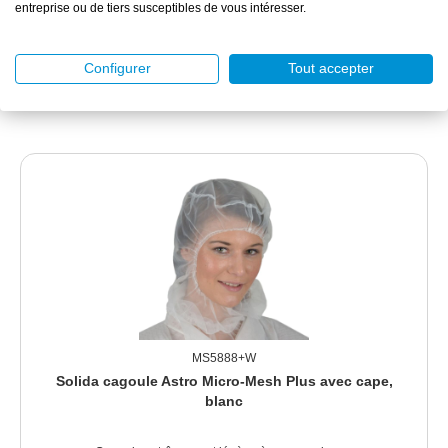
entreprise ou de tiers susceptibles de vous intéresser.
1 sac(s) de 200 pièce(s)
Configurer
Tout accepter
DÉTAILS
MS5888+W
Solida cagoule Astro Micro-Mesh Plus avec cape,
blanc