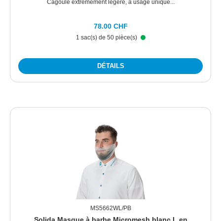
Cagoule extrêmement légère, à usage unique...
78.00 CHF
1 sac(s) de 50 pièce(s)
DÉTAILS
MS5662WL/PB
Solida Masque à barbe Micromesh blanc L en