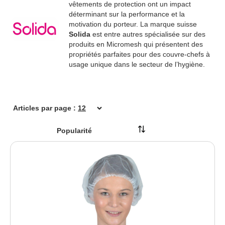
Kimberly-Clark Switzerland GmbH
vêtements de protection ont un impact
déterminant sur la performance et la
Kleen Purgatis International AG
motivation du porteur. La marque suisse
Lucart sas
Solida
est entre autres spécialisée sur des
MEGA Clean Professional GmbH
produits en Micromesh qui présentent des
propriétés parfaites pour des couvre-chefs à
Metsä Group
usage unique dans le secteur de l’hygiène.
MEWA Textil-Service AG & Co. Deutschland OHG
New Pig BV
PUMA SAFETY by ISM Heinrich Krämer GmbH
Articles par page :
SANTOS by Sander Handels-GmbH
SHIELD Scientific B.V.
Solida AG
Vileda GmbH
WEPA Professional GmbH