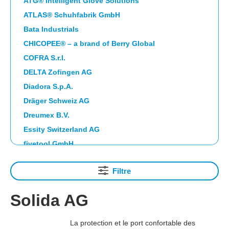
ATG® Intelligent Glove Solutions
ATLAS® Schuhfabrik GmbH
Bata Industrials
CHICOPEE® – a brand of Berry Global
COFRA S.r.l.
DELTA Zofingen AG
Diadora S.p.A.
Dräger Schweiz AG
Dreumex B.V.
Essity Switzerland AG
fivetool GmbH
Franz Mensch GmbH, EUR
Filtre
FTG SAFETY SHOES S.p.A.
Guardio Safety AB
Solida AG
HAIX Vertriebs AG
HIGHCLEAN GROUP eG
La protection et le port confortable des