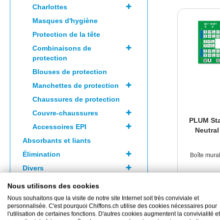
Charlottes
Masques d'hygiène
Protection de la tête
Combinaisons de
protection
Blouses de protection
Manchettes de protection
Chaussures de protection
Couvre-chaussures
PLUM Sta
Accessoires EPI
Neutral
Absorbants et liants
Élimination
Boîte mura
Divers
1
Médical
Nous utilisons des cookies
1 set(s) 
Articles fin de série
Nous souhaitons que la visite de notre site Internet soit très conviviale et
personnalisée. C'est pourquoi Chiffons.ch utilise des cookies nécessaires pour
l'utilisation de certaines fonctions. D'autres cookies augmentent la convivialité et