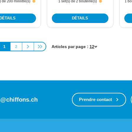
) de 200 millilitre(s)
1 set(s) de 2 bouteille(s)
1 bo
DÉTAILS
DÉTAILS
1
2
Articles par page :
Page
Page
t@chiffons.ch
Prendre contact