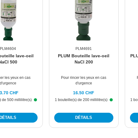
PLM4604
PLM4691
teille lave-oeil
PLUM Bouteille lave-oeil
PLU
NaCl 500
NaCl 200
cer les yeux en cas
Pour rincer les yeux en cas
d'urgence
d'urgence
3.70 CHF
16.50 CHF
) de 500 millilitre(s)
1 bouteille(s) de 200 millilitre(s)
1 bo
DÉTAILS
DÉTAILS