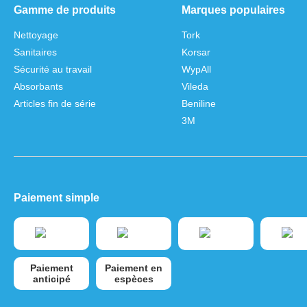
Gamme de produits
Marques populaires
Nettoyage
Tork
Sanitaires
Korsar
Sécurité au travail
WypAll
Absorbants
Vileda
Articles fin de série
Beniline
3M
Paiement simple
Paiement
Paiement en
anticipé
espèces