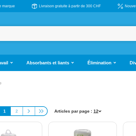
de marque
Livraison gratuite à partir de 300 CHF
Nouvel
avail
Absorbants et liants
Élimination
Di
e
1
2
Articles par page :
Page
Page