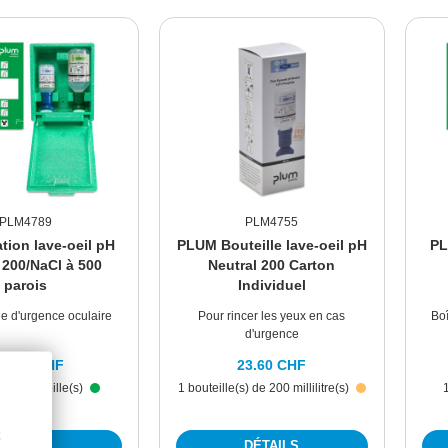
PLM4789
PLM4755
tion lave-oeil pH
PLUM Bouteille lave-oeil pH
PL
 200/NaCl à 500
Neutral 200 Carton
parois
Individuel
le d'urgence oculaire
Pour rincer les yeux en cas
Boî
d'urgence
00.90 CHF
23.60 CHF
de 2 bouteille(s)
1 bouteille(s) de 200 millilitre(s)
DÉTAILS
DÉTAILS