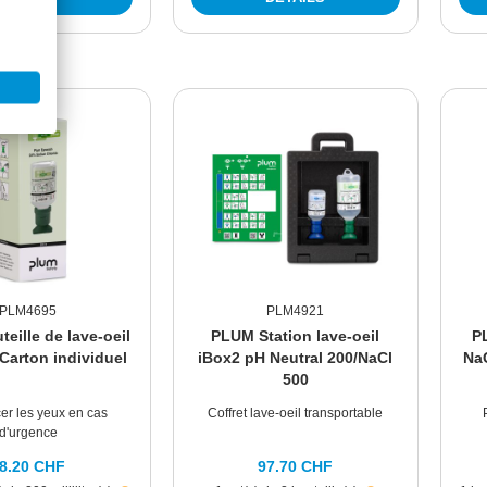
PLM4695
PLM4921
eille de lave-oeil
PLUM Station lave-oeil
PL
Carton individuel
iBox2 pH Neutral 200/NaCl
NaC
500
cer les yeux en cas
Coffret lave-oeil transportable
d'urgence
8.20 CHF
97.70 CHF