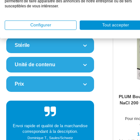
permettent de faire apparaître des annonces de notre entreprise ou de tiers
susceptibles de vous intéresser.
Fabricant
Configurer
Tout accepter
Diamètre
Stérile
Unité de contenu
Prix
PLUM Bout
NaCl 200 
Pour rin
Envoi rapide et qualité de la marchandise
correspondant à la description.
1
Dominique T., Saules/Schweiz