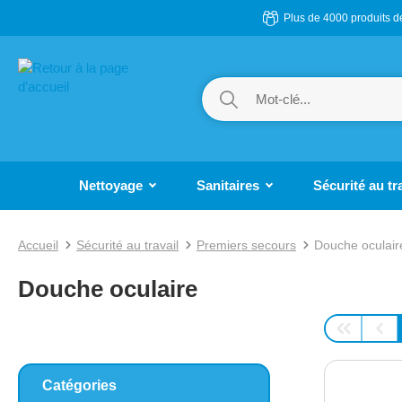
Plus de 4000 produits 
ser au contenu principal
Passer à la recherche
Passer à la navigation principale
Nettoyage
Sanitaires
Sécurité au tr
Accueil
Sécurité au travail
Premiers secours
Douche oculair
Douche oculaire
Catégories