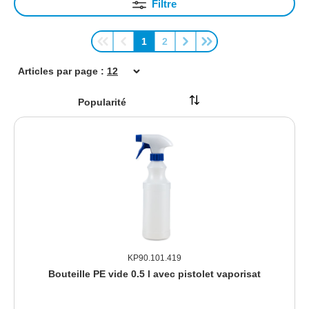
Filtre
1
2
Page
Page
Articles par page :
KP90.101.419
Bouteille PE vide 0.5 l avec pistolet vaporisat