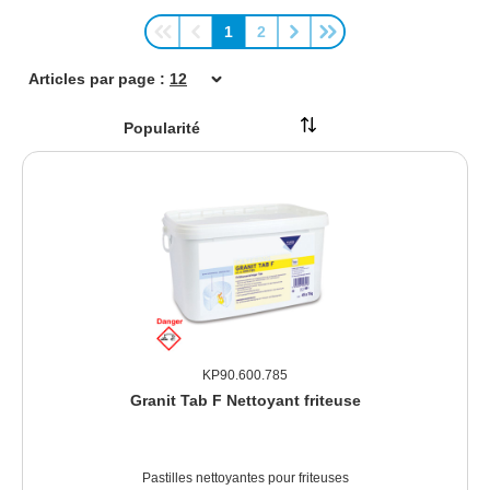
1
2
Page
Page
Articles par page :
KP90.600.785
Granit Tab F Nettoyant friteuse
Pastilles nettoyantes pour friteuses