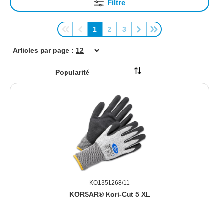
Filtre
1
2
3
Page
Page
Page
Articles par page :
KO1351268/11
KORSAR® Kori-Cut 5 XL