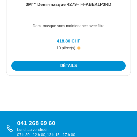
3M™ Demi-masque 4279+ FFABEK1P3RD
Demi-masque sans maintenance avec filtre
418.80 CHF
10 pièce(s)
DÉTAILS
041 268 69 60
Lundi au vendredi :
07 h 30 - 12 h 00, 13 h 15 - 17 h 00